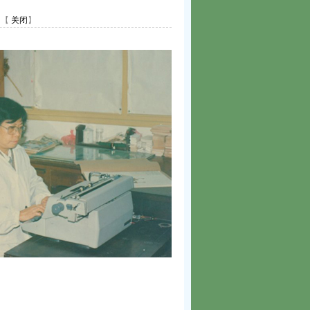
【
关闭
】