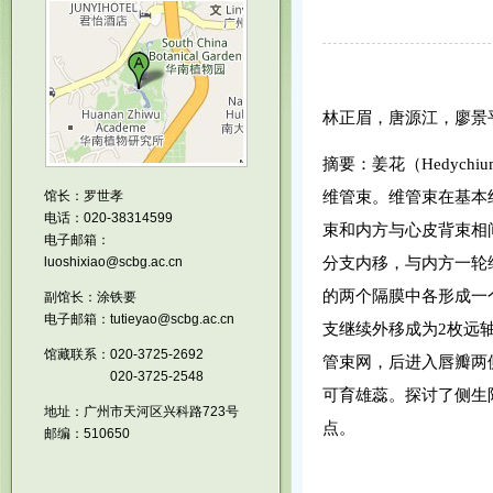
林正眉，唐源江，廖景
摘要：姜花（
Hedychiu
馆长：罗世孝
维管束。维管束在基本
电话：020-38314599
束和内方与心皮背束相
电子邮箱：
luoshixiao@scbg.ac.cn
分支内移，与内方一轮
的两个隔膜中各形成一
副馆长：涂铁要
电子邮箱：tutieyao@scbg.ac.cn
支继续外移成为
2
枚远
馆藏联系：020-3725-2692
管束网，后进入唇瓣两
020-3725-2548
可育雄蕊。探讨了侧生
地址：广州市天河区兴科路723号
点。
邮编：510650