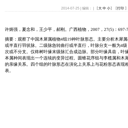
2014-07-25 | 编辑： | 【
大
中
小
】【
打印
】
许炳强，夏念和，王少平，郝刚。广西植物，
2007
，
27(5)
：
697-
摘要：观察了中国木犀属植物
4
组
19
种叶脉形态。主要分析木犀属
或半直行羽状脉。二级脉急转曲行或半直行，叶脉分支一般为
4
级
次或不分支。仅柊树叶缘末级脉汇合成边脉。部分叶缘具齿，叶
本属种间表现出一个连续的变异过程。圆锥花序组与李榄属和木
的亲缘关系。四个组的叶脉形态在演化上关系上与花粉形态表现
表。