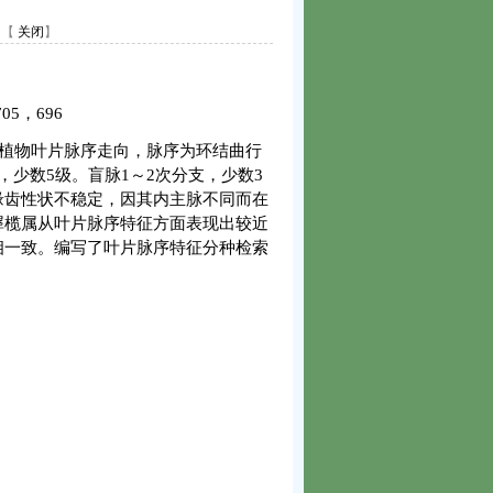
【
关闭
】
705
，
696
植物叶片脉序走向，脉序为环结曲行
，少数
5
级。盲脉
1
～
2
次分支，少数
3
缘齿性状不稳定，因其内主脉不同而在
犀榄属从叶片脉序特征方面表现出较近
相一致。编写了叶片脉序特征分种检索