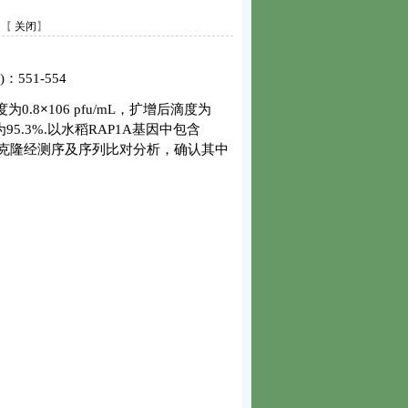
【
关闭
】
)
：
551-554
度为
0.8
×
106 pfu/mL
，扩增后滴度为
为
95.3%.
以水稻
RAP
1A
基因中包含
克隆经测序及序列比对分析，确认其中