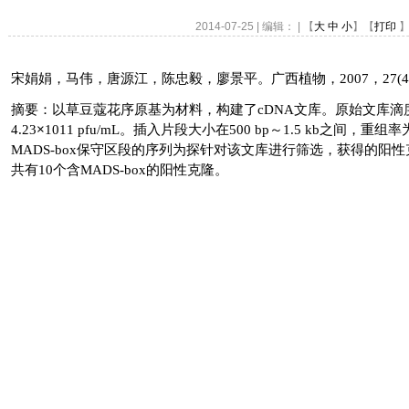
2014-07-25 | 编辑： | 【
大
中
小
】【
打印
】
宋娟娟，马伟，唐源江，陈忠毅，廖景平。广西植物，
2007
，
27(4
摘要：以草豆蔻花序原基为材料，构建了
cDNA
文库。原始文库滴
4.23
×
1011 pfu/mL
。插入片段大小在
500 bp
～
1.5 kb
之间，重组率
MADS-box
保守区段的序列为探针对该文库进行筛选，获得的阳性
共有
10
个含
MADS-box
的阳性克隆。