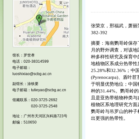
张荣京，邢福武，萧丽
382-392
摘要：海南鹦哥岭保存
月的野外调查，对该地
馆长：罗世孝
种多样性研究及保育中
电话：020-38314599
地植物区系成分热带性
电子邮箱：
25.28%
和
32.36%
；中
luoshixiao@scbg.ac.cn
(Pyrenocarpa)
、盾叶苣
副馆长：涂铁要
于明显优势地位；中国
电子邮箱：tutieyao@scbg.ac.cn
种的
31.44%
。鹦哥岭的
且是亚热带植物种类与
馆藏联系：020-3725-2692
植物区系地理研究方面
020-3725-2548
鹦哥岭与吊罗山的种子
地址：广州市天河区兴科路723号
出更
强的热带性
。
邮编：510650