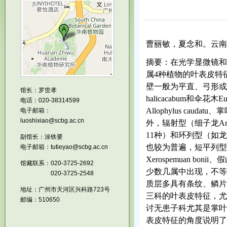
曹丽敏，夏念和。云南
摘要：在光学显微镜和
属
4
种植物的叶表皮特
壁一般为平直、弓形或
馆长：罗世孝
halicacabum
和伞花木
Eu
电话：020-38314599
Allophylus caudatu
、掌
电子邮箱：
luoshixiao@scbg.ac.cn
外，辐射型（细子龙
Am
11
种）和环列型（如龙
副馆长：涂铁要
也较为普遍，短平列型
电子邮箱：tutieyao@scbg.ac.cn
Xerospemuan bonii
、假
馆藏联系：020-3725-2692
少数几属中出现，不等
020-3725-2548
质层多具有条纹、鳞片
地址：广州市天河区兴科路723号
三科的叶表皮特征，尤
邮编：510650
讨无患子科尤其是掌叶
表皮特征的角度说明了