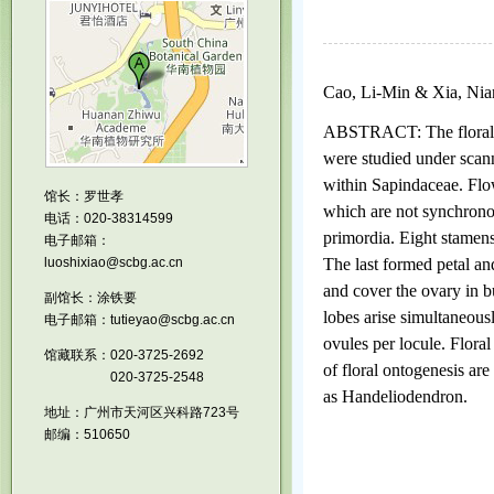
Cao, Li-Min & Xia, Nia
ABSTRACT: The floral o
were studied under scann
within Sapindaceae. Flowe
馆长：罗世孝
which are not synchronou
电话：020-38314599
primordia. Eight stamens 
电子邮箱：
luoshixiao@scbg.ac.cn
The last formed petal a
and cover the ovary in 
副馆长：涂铁要
lobes arise simultaneous
电子邮箱：tutieyao@scbg.ac.cn
ovules per locule. Flora
馆藏联系：020-3725-2692
of floral ontogenesis ar
020-3725-2548
as Handeliodendron.
地址：广州市天河区兴科路723号
邮编：510650