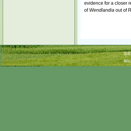
evidence for a closer r
of
Wendlandia
out of 
版权
网站