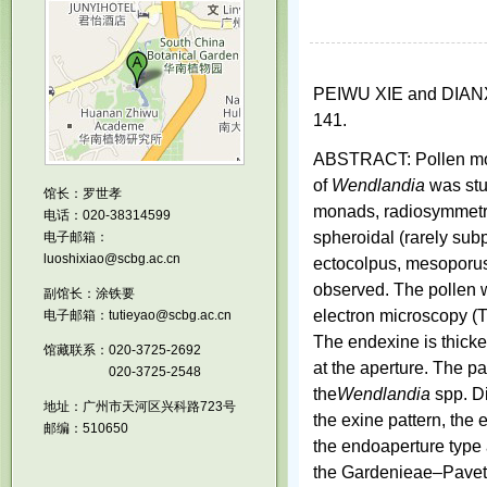
PEIWU XIE and DIA
141.
ABSTRACT: Pollen morp
of
Wendlandia
was stu
馆长：罗世孝
monads, radiosymmetric,
电话：020-38314599
spheroidal (rarely sub
电子邮箱：
luoshixiao@scbg.ac.cn
ectocolpus, mesoporus 
observed. The pollen wa
副馆长：涂铁要
electron microscopy (T
电子邮箱：tutieyao@scbg.ac.cn
The endexine is thicke
馆藏联系：020-3725-2692
at the aperture. The p
020-3725-2548
the
Wendlandia
spp. D
地址：广州市天河区兴科路723号
the exine pattern, the 
邮编：510650
the endoaperture type a
the Gardenieae–Pavett