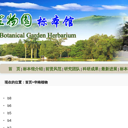
首 页
标本馆介绍
前贤风范
研究团队
科研成果
最新进展
标本
|
|
|
|
|
|
现在的位置：
首页
>
华南植物
・
b8
・
b6
・
b5
・
b4