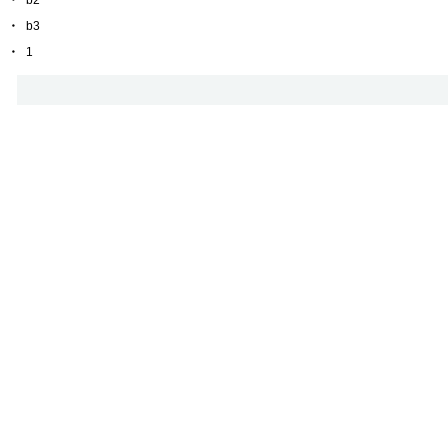
・
b2
・
b3
・
1